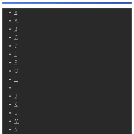
Перейти
#
к
A
контенту
B
C
D
E
F
G
H
I
J
K
L
M
N