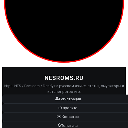
NESROMS.RU
Игры NES / Famicom / Dendy на русском языке, статьи, эмуляторы и
каталог ретро-игр.
👤
Регистрация
ℹ️
О проекте
✉️
Контакты
🔒
Политика