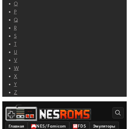
O
P
Q
R
S
T
U
V
W
X
Y
Z
Главная
NES/Famicom
FDS
Эмуляторы