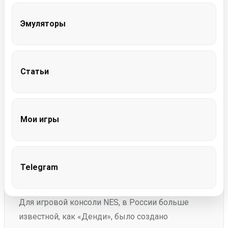
Описание
|
Информация
|
Скриншоты
|
Эмуляторы
Видео
|
Играть
|
Скачать
Статьи
Мои игры
Описание игры
Telegram
Для игровой консоли NES, в России больше
известной, как «Денди», было создано