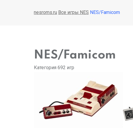
nesroms.ru
Все игры NES
NES/Famicom
NES/Famicom
Категория
692 игр