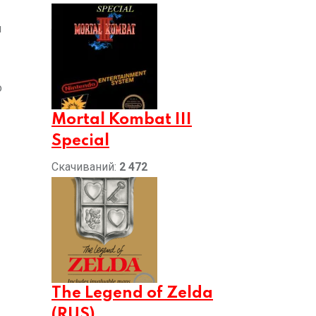
и
о
Mortal Kombat III
Special
Скачиваний:
2 472
The Legend of Zelda
(RUS)