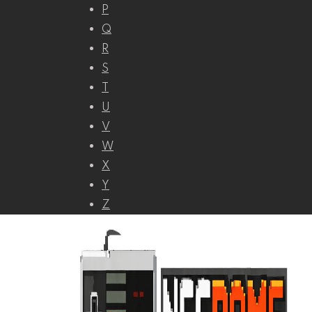
P
Q
R
S
T
U
V
W
X
Y
Z