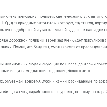
были очень популярны полицейские телесериалы, с автопог
 H.Q.
, для аркадных автоматов, которую, спустя год, порт
ь очень добротной и увлекательной, и, даже в наши дни 
тряде дорожной полиции. Твоей задачей будет патрулирован
ники. Помни, что бандиты, сматываются от преследования н
 невиновных людей, снующие по шоссе, да и сами престу
азные вещи, замедляющие ход полицейского авто.
ах, объезжай, вовремя, лужи и камни, раскиданные по асф
биль, на очки, заработанные на уровне, поэтому, постарай