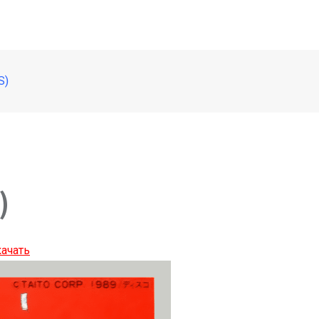
S)
)
ачать