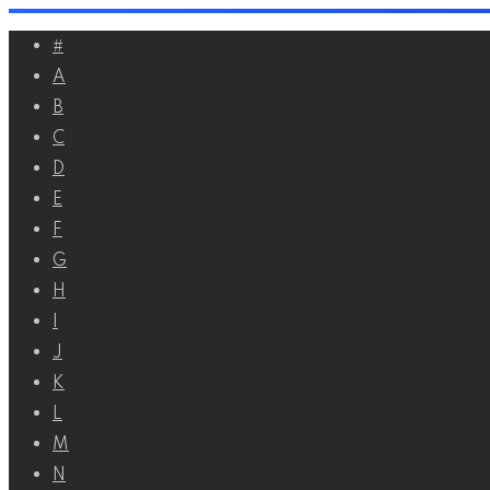
Перейти
#
к
A
контенту
B
C
D
E
F
G
H
I
J
K
L
M
N