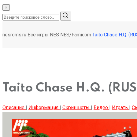
×
nesroms.ru
Все игры NES
NES/Famicom
Taito Chase H.Q. (RU
Taito Chase H.Q. (RUS
Описание
|
Информация
|
Скриншоты
|
Видео
|
Играть
|
Ск