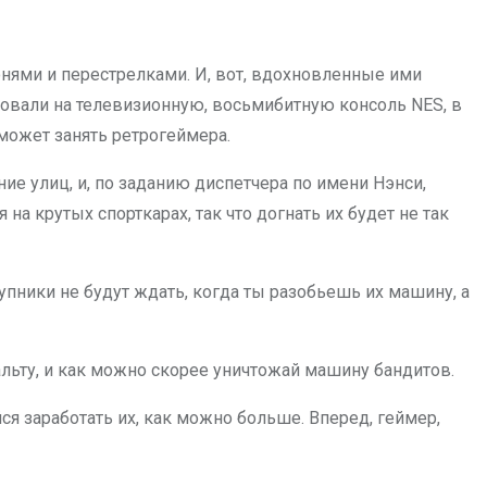
онями и перестрелками. И, вот, вдохновленные ими
ировали на телевизионную, восьмибитную консоль NES, в
сможет занять ретрогеймера.
ие улиц, и, по заданию диспетчера по имени Нэнси,
а крутых спорткарах, так что догнать их будет не так
пники не будут ждать, когда ты разобьешь их машину, а
альту, и как можно скорее уничтожай машину бандитов.
ся заработать их, как можно больше. Вперед, геймер,