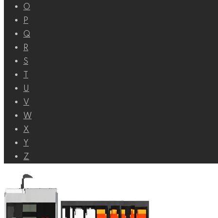
O
P
Q
R
S
T
U
V
W
X
Y
Z