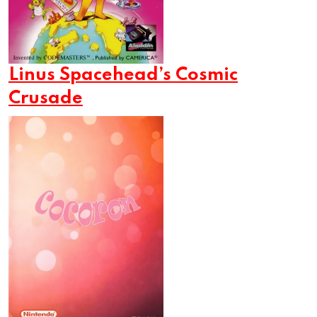
Linus Spacehead’s Cosmic
Crusade