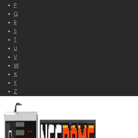
P
Q
R
S
T
U
V
W
X
Y
Z