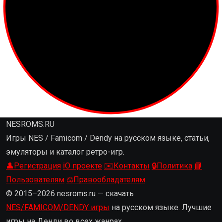
NESROMS.RU
Игры NES / Famicom / Dendy на русском языке, статьи,
эмуляторы и каталог ретро-игр.
👤
Регистрация
ℹ️
О проекте
✉️
Контакты
🔒
Политика
📘
Пользователям
⚖️
Правообладателям
© 2015–2026 nesroms.ru — скачать
NES/FAMICOM/DENDY игры
на русском языке. Лучшие
игры на Денди во всех жанрах.