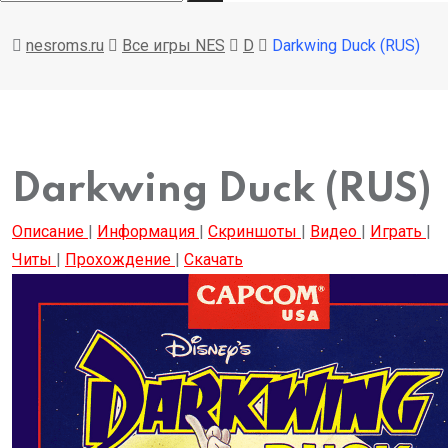
nesroms.ru
Все игры NES
D
Darkwing Duck (RUS)
Darkwing Duck (RUS)
Описание
|
Информация
|
Скриншоты
|
Видео
|
Играть
|
Читы
|
Прохождение
|
Скачать