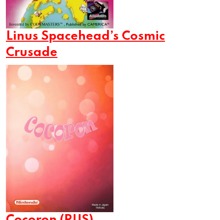
Linus Spacehead’s Cosmic
Crusade