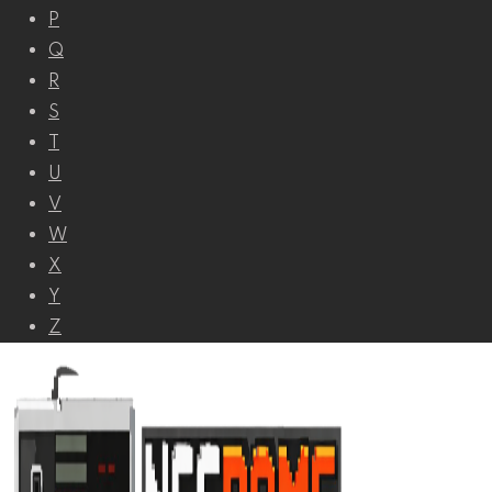
P
Q
R
S
T
U
V
W
X
Y
Z