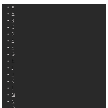
Перейти
#
к
A
контенту
B
C
D
E
F
G
H
I
J
K
L
M
N