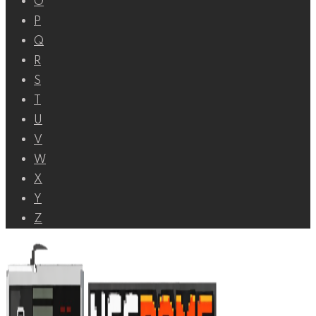
O
P
Q
R
S
T
U
V
W
X
Y
Z