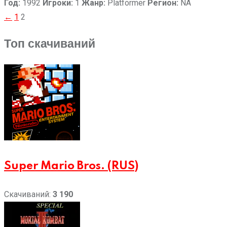
Год:
1992
Игроки:
1
Жанр:
Platformer
Регион:
NA
Пагинация
←
1
2
записей
Топ скачиваний
Super Mario Bros. (RUS)
Скачиваний:
3 190