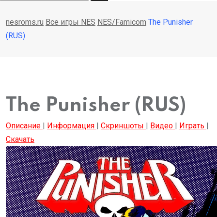
nesroms.ru
Все игры NES
NES/Famicom
The Punisher
(RUS)
The Punisher (RUS)
Описание
|
Информация
|
Скриншоты
|
Видео
|
Играть
|
Скачать