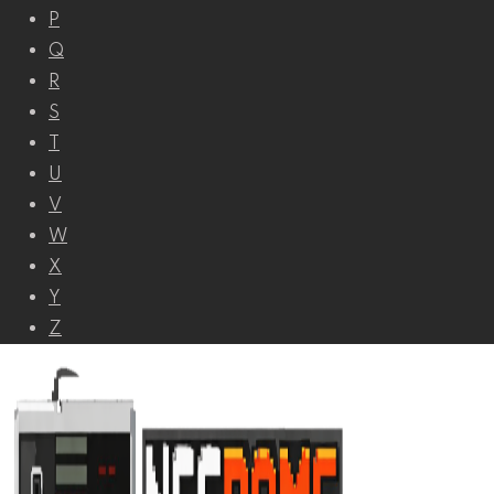
P
Q
R
S
T
U
V
W
X
Y
Z