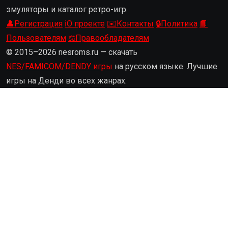
эмуляторы и каталог ретро-игр.
👤
Регистрация
ℹ️
О проекте
✉️
Контакты
🔒
Политика
📘
Пользователям
⚖️
Правообладателям
© 2015–2026 nesroms.ru — скачать
NES/FAMICOM/DENDY игры
на русском языке. Лучшие
игры на Денди во всех жанрах.