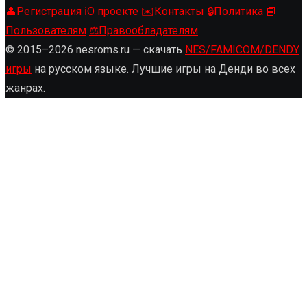
👤
Регистрация
ℹ️
О проекте
✉️
Контакты
🔒
Политика
📘
Пользователям
⚖️
Правообладателям
© 2015–2026 nesroms.ru — скачать
NES/FAMICOM/DENDY
игры
на русском языке. Лучшие игры на Денди во всех
жанрах.