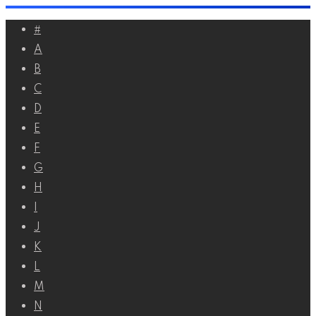
Перейти
#
к
A
контенту
B
C
D
E
F
G
H
I
J
K
L
M
N