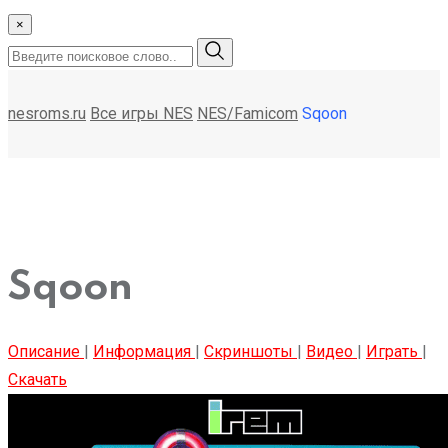
×
nesroms.ru
Все игры NES
NES/Famicom
Sqoon
Sqoon
Описание
|
Информация
|
Скриншоты
|
Видео
|
Играть
|
Скачать