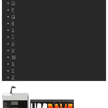
O
P
Q
R
S
T
U
V
W
X
Y
Z