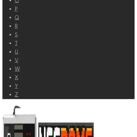
O
P
Q
R
S
T
U
V
W
X
Y
Z