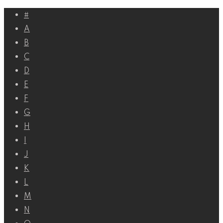
Перейти
#
к
A
контенту
B
C
D
E
F
G
H
I
J
K
L
M
N