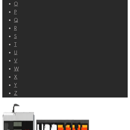
O
P
Q
R
S
T
U
V
W
X
Y
Z