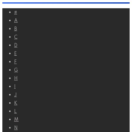
Перейти
#
к
A
контенту
B
C
D
E
F
G
H
I
J
K
L
M
N