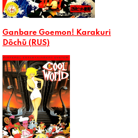
Ganbare Goemon! Karakuri
Dōchū (RUS)