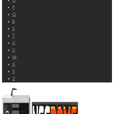
O
P
Q
R
S
T
U
V
W
X
Y
Z