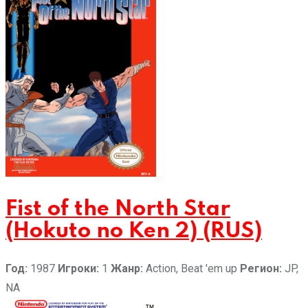
Fist of the North Star
(Hokuto no Ken 2) (RUS)
Год:
1987
Игроки:
1
Жанр:
Action, Beat 'em up
Регион:
JP,
NA