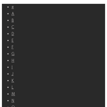
Перейти
#
к
A
контенту
B
C
D
E
F
G
H
I
J
K
L
M
N