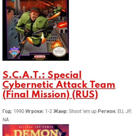
S.C.A.T.: Special
Cybernetic Attack Team
(Final Mission) (RUS)
Год:
1990
Игроки:
1-2
Жанр:
Shoot 'em up
Регион:
EU, JP,
NA