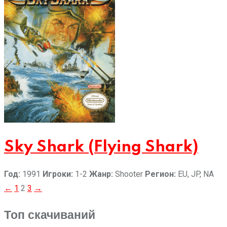
Sky Shark (Flying Shark)
Год:
1991
Игроки:
1-2
Жанр:
Shooter
Регион:
EU, JP, NA
Пагинация
←
1
2
3
→
записей
Топ скачиваний