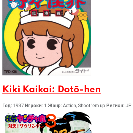
Kiki Kaikai: Dotō-hen
Год:
1987
Игроки:
1
Жанр:
Action, Shoot 'em up
Регион:
JP