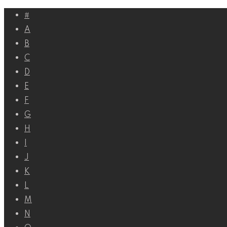
Перейти
#
к
A
контенту
B
C
D
E
F
G
H
I
J
K
L
M
N