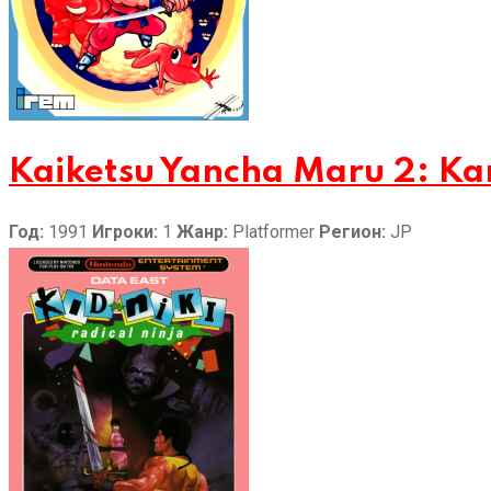
Kaiketsu Yancha Maru 2: Ka
Год:
1991
Игроки:
1
Жанр:
Platformer
Регион:
JP