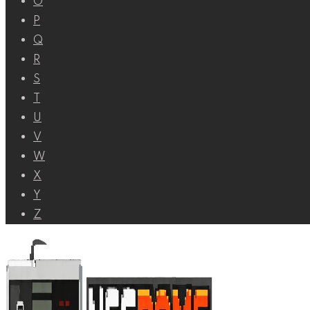
O
P
Q
R
S
T
U
V
W
X
Y
Z