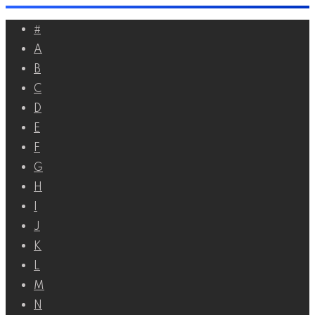
Перейти
#
к
A
контенту
B
C
D
E
F
G
H
I
J
K
L
M
N