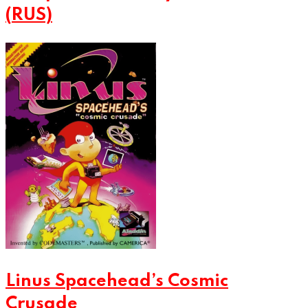
(RUS)
Linus Spacehead’s Cosmic
Crusade