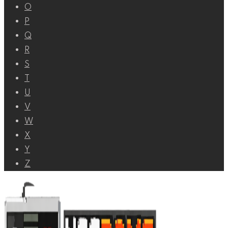
O
P
Q
R
S
T
U
V
W
X
Y
Z