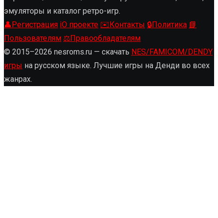
эмуляторы и каталог ретро-игр.
👤
Регистрация
ℹ️
О проекте
✉️
Контакты
🔒
Политика
📘
Пользователям
⚖️
Правообладателям
© 2015–2026 nesroms.ru — скачать
NES/FAMICOM/DENDY
игры
на русском языке. Лучшие игры на Денди во всех
жанрах.