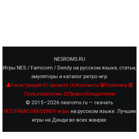
NESROMS.RU
Игры NES / Famicom / Dendy на русском языке, статьи,
эмуляторы и каталог ретро-игр.
👤
Регистрация
ℹ️
О проекте
✉️
Контакты
🔒
Политика
📘
Пользователям
⚖️
Правообладателям
© 2015–2026 nesroms.ru — скачать
NES/FAMICOM/DENDY игры
на русском языке. Лучшие
игры на Денди во всех жанрах.