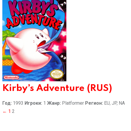
Kirby’s Adventure (RUS)
Год:
1993
Игроки:
1
Жанр:
Platformer
Регион:
EU, JP, NA
Пагинация
←
1
2
записей