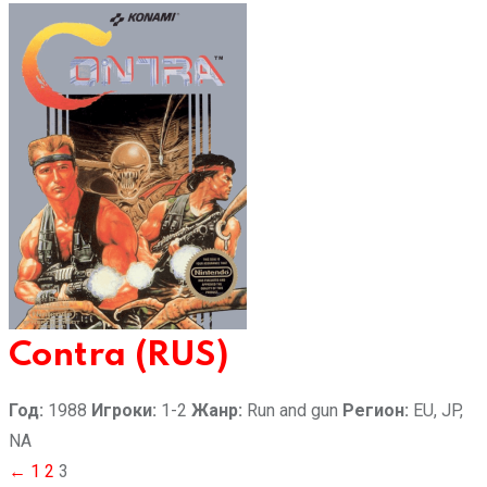
Contra (RUS)
Год:
1988
Игроки:
1-2
Жанр:
Run and gun
Регион:
EU, JP,
NA
Пагинация
←
1
2
3