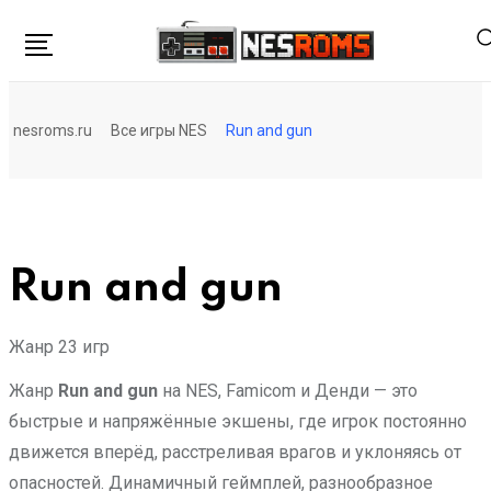
Перейти
к
контенту
nesroms.ru
Все игры NES
Run and gun
Run and gun
Жанр
23 игр
Жанр
Run and gun
на NES, Famicom и Денди — это
быстрые и напряжённые экшены, где игрок постоянно
движется вперёд, расстреливая врагов и уклоняясь от
опасностей. Динамичный геймплей, разнообразное