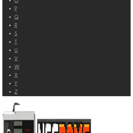
O
P
Q
R
S
T
U
V
W
X
Y
Z