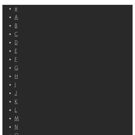
Перейти
#
к
A
контенту
B
C
D
E
F
G
H
I
J
K
L
M
N