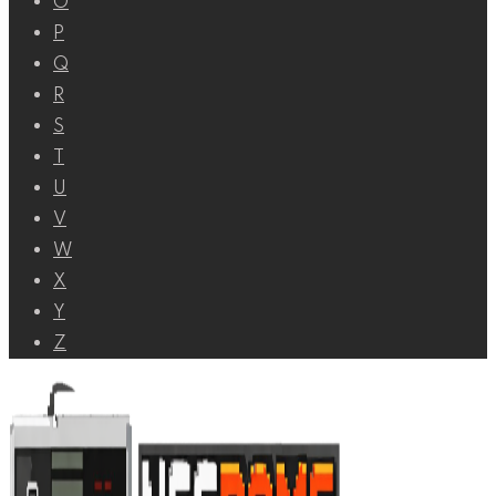
O
P
Q
R
S
T
U
V
W
X
Y
Z