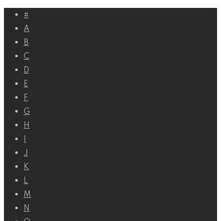
Перейти
#
к
A
контенту
B
C
D
E
F
G
H
I
J
K
L
M
N