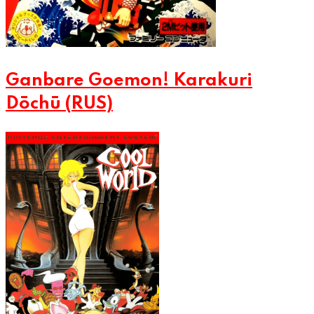
Ganbare Goemon! Karakuri
Dōchū (RUS)