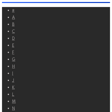
Перейти
#
к
A
контенту
B
C
D
E
F
G
H
I
J
K
L
M
N