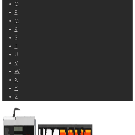
O
P
Q
R
S
T
U
V
W
X
Y
Z