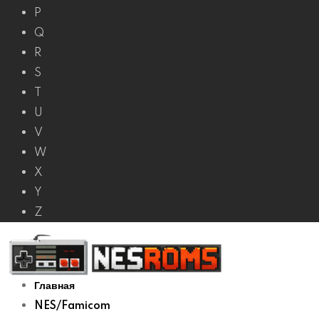
P
Q
R
S
T
U
V
W
X
Y
Z
Главная
NES/Famicom