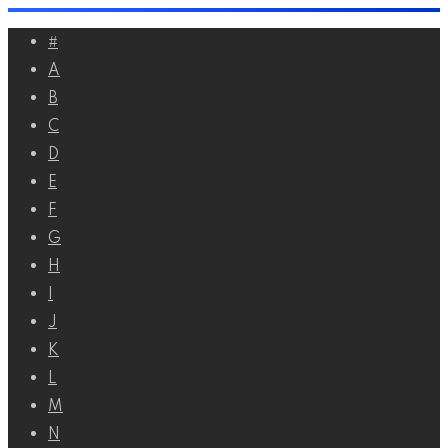
Перейти
#
к
A
контенту
B
C
D
E
F
G
H
I
J
K
L
M
N