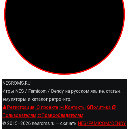
NESROMS.RU
Игры NES / Famicom / Dendy на русском языке, статьи,
эмуляторы и каталог ретро-игр.
👤
Регистрация
ℹ️
О проекте
✉️
Контакты
🔒
Политика
📘
Пользователям
⚖️
Правообладателям
© 2015–2026 nesroms.ru — скачать
NES/FAMICOM/DENDY