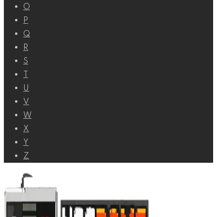
O
P
Q
R
S
T
U
V
W
X
Y
Z