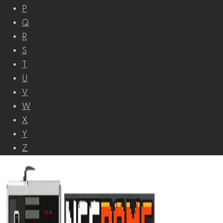
P
Q
R
S
T
U
V
W
X
Y
Z