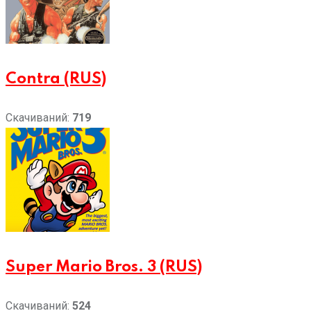
Contra (RUS)
Скачиваний:
719
Super Mario Bros. 3 (RUS)
Скачиваний:
524