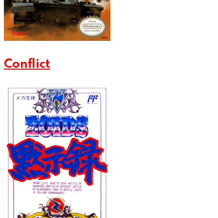
Conflict