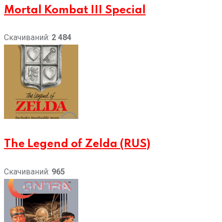
Mortal Kombat III Special
Скачиваний:
2 484
The Legend of Zelda (RUS)
Скачиваний:
965