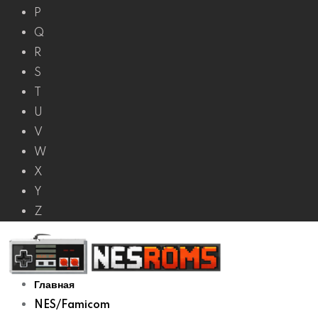
P
Q
R
S
T
U
V
W
X
Y
Z
Главная
NES/Famicom