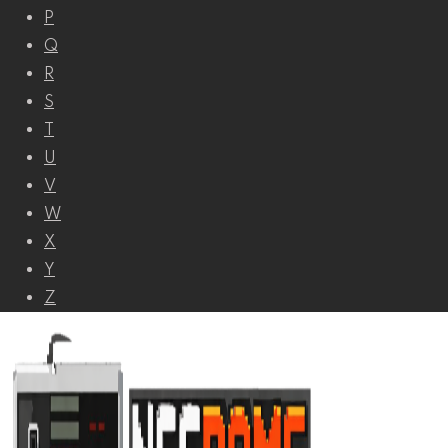
P
Q
R
S
T
U
V
W
X
Y
Z