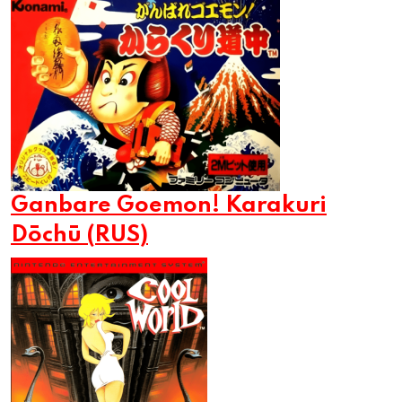
Ganbare Goemon! Karakuri
Dōchū (RUS)