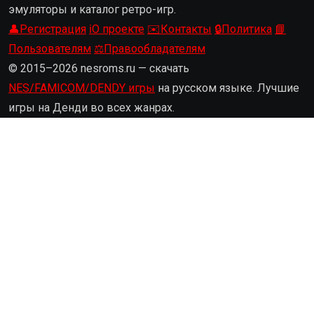
эмуляторы и каталог ретро-игр.
👤
Регистрация
ℹ️
О проекте
✉️
Контакты
🔒
Политика
📘
Пользователям
⚖️
Правообладателям
© 2015–2026 nesroms.ru — скачать
NES/FAMICOM/DENDY игры
на русском языке. Лучшие
игры на Денди во всех жанрах.