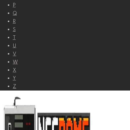
P
Q
R
S
T
U
V
W
X
Y
Z