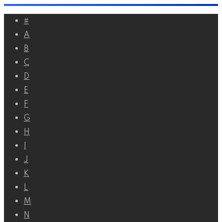
Перейти
#
к
A
контенту
B
C
D
E
F
G
H
I
J
K
L
M
N