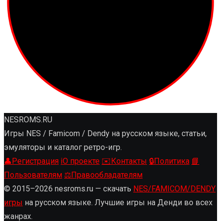
NESROMS.RU
Игры NES / Famicom / Dendy на русском языке, статьи,
эмуляторы и каталог ретро-игр.
👤
Регистрация
ℹ️
О проекте
✉️
Контакты
🔒
Политика
📘
Пользователям
⚖️
Правообладателям
© 2015–2026 nesroms.ru — скачать
NES/FAMICOM/DENDY
игры
на русском языке. Лучшие игры на Денди во всех
жанрах.