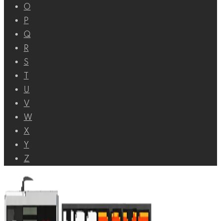
O
P
Q
R
S
T
U
V
W
X
Y
Z