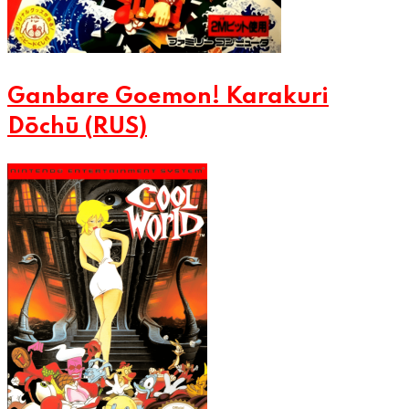
Ganbare Goemon! Karakuri
Dōchū (RUS)