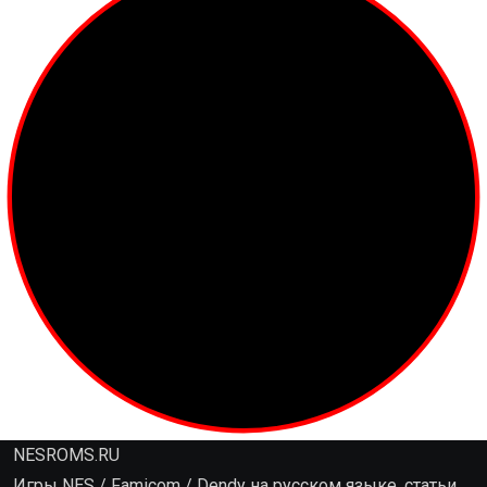
NESROMS.RU
Игры NES / Famicom / Dendy на русском языке, статьи,