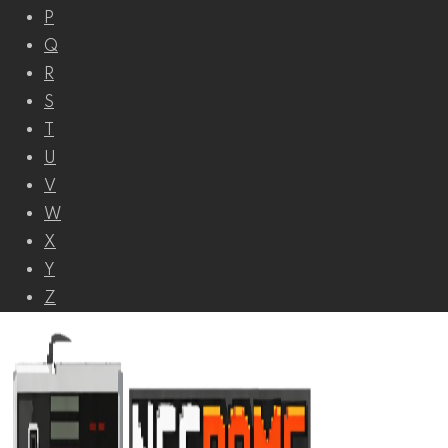
P
Q
R
S
T
U
V
W
X
Y
Z