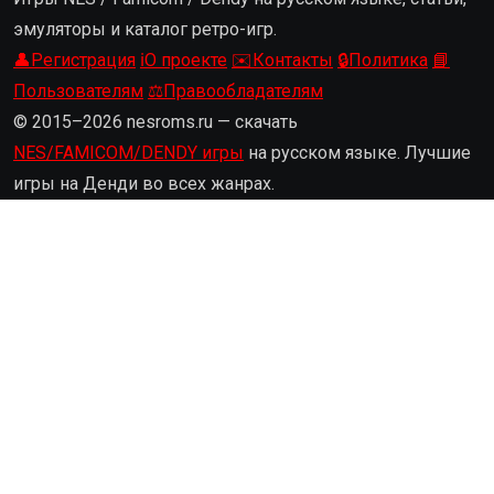
эмуляторы и каталог ретро-игр.
👤
Регистрация
ℹ️
О проекте
✉️
Контакты
🔒
Политика
📘
Пользователям
⚖️
Правообладателям
© 2015–2026 nesroms.ru — скачать
NES/FAMICOM/DENDY игры
на русском языке. Лучшие
игры на Денди во всех жанрах.