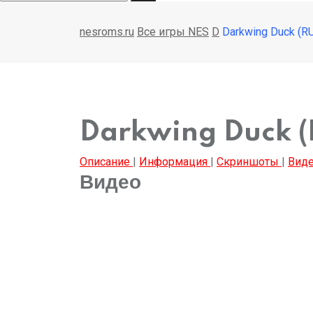
nesroms.ru
Все игры NES
D
Darkwing Duck (R
Darkwing Duck (
Описание
|
Информация
|
Скриншоты
|
Вид
Видео