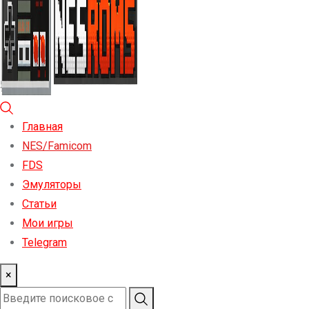
Главная
NES/Famicom
FDS
Эмуляторы
Статьи
Мои игры
Telegram
×