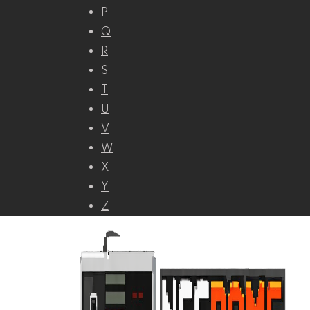
P
Q
R
S
T
U
V
W
X
Y
Z