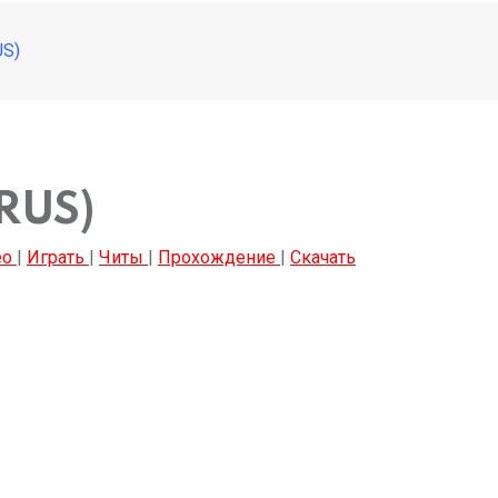
US)
RUS)
ео
|
Играть
|
Читы
|
Прохождение
|
Скачать