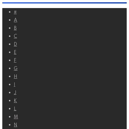
Перейти
#
к
A
контенту
B
C
D
E
F
G
H
I
J
K
L
M
N