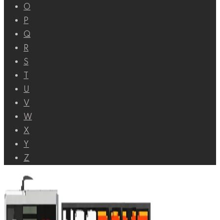
O
P
Q
R
S
T
U
V
W
X
Y
Z