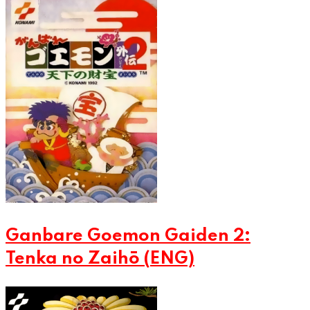
Ganbare Goemon Gaiden 2:
Tenka no Zaihō (ENG)