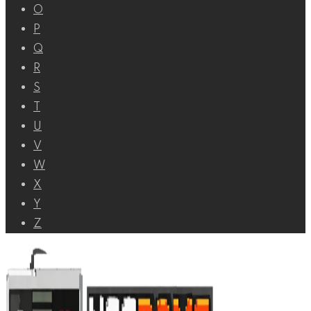
O
P
Q
R
S
T
U
V
W
X
Y
Z