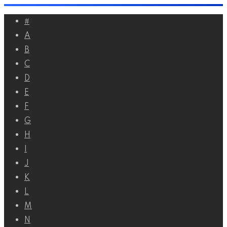
Перейти
#
к
A
контенту
B
C
D
E
F
G
H
I
J
K
L
M
N