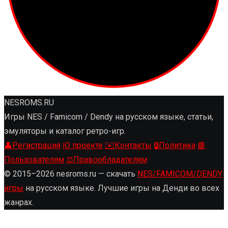
NESROMS.RU
Игры NES / Famicom / Dendy на русском языке, статьи,
эмуляторы и каталог ретро-игр.
👤
Регистрация
ℹ️
О проекте
✉️
Контакты
🔒
Политика
📘
Пользователям
⚖️
Правообладателям
© 2015–2026 nesroms.ru — скачать
NES/FAMICOM/DENDY
игры
на русском языке. Лучшие игры на Денди во всех
жанрах.