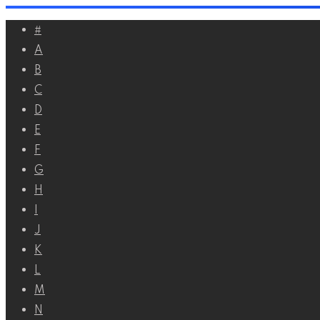
Перейти
#
к
A
контенту
B
C
D
E
F
G
H
I
J
K
L
M
N