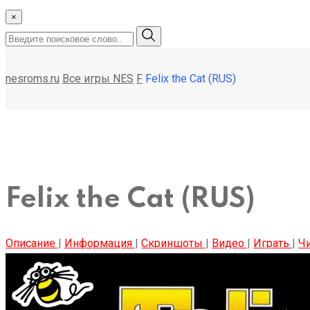
×
nesroms.ru
Все игры NES
F
Felix the Cat (RUS)
Felix the Cat (RUS)
Описание
|
Информация
|
Скриншоты
|
Видео
|
Играть
|
Ч