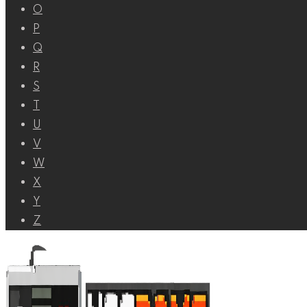
O
P
Q
R
S
T
U
V
W
X
Y
Z