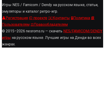
Игры NES / Famicom / Dendy на русском языке, статьи,
эмуляторы и каталог ретро-игр.
👤
Регистрация
ℹ️
О проекте
✉️
Контакты
🔒
Политика
📘
Пользователям
⚖️
Правообладателям
© 2015–2026 nesroms.ru — скачать
NES/FAMICOM/DENDY
игры
на русском языке. Лучшие игры на Денди во всех
жанрах.