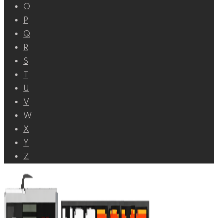
O
P
Q
R
S
T
U
V
W
X
Y
Z