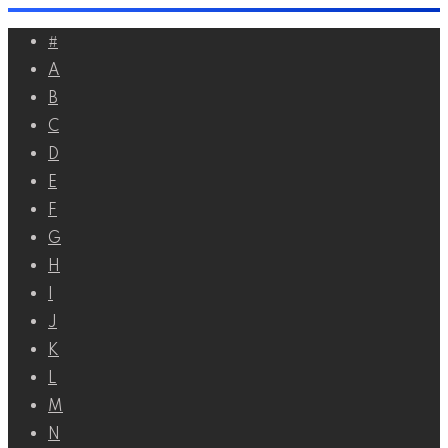
Перейти
#
к
A
контенту
B
C
D
E
F
G
H
I
J
K
L
M
N