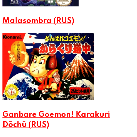
Malasombra (RUS)
Ganbare Goemon! Karakuri
Dōchū (RUS)