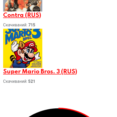
Contra (RUS)
Скачиваний:
715
Super Mario Bros. 3 (RUS)
Скачиваний:
521