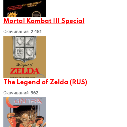
Mortal Kombat III Special
Скачиваний:
2 481
The Legend of Zelda (RUS)
Скачиваний:
962