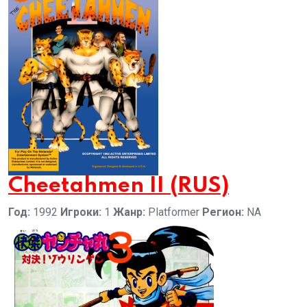
Cheetahmen II (RUS)
Год:
1992
Игроки:
1
Жанр:
Platformer
Регион:
NA