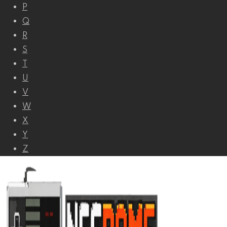
P
Q
R
S
T
U
V
W
X
Y
Z