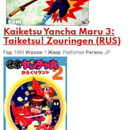
Kaiketsu Yancha Maru 3:
Taiketsu! Zouringen (RUS)
Год:
1993
Игроки:
1
Жанр:
Platformer
Регион:
JP