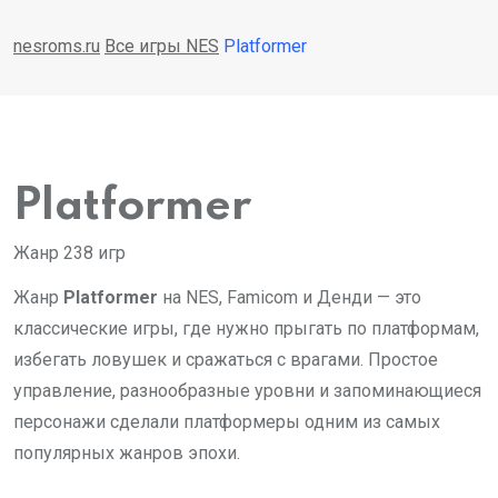
nesroms.ru
Все игры NES
Platformer
Platformer
Жанр
238 игр
Жанр
Platformer
на NES, Famicom и Денди — это
классические игры, где нужно прыгать по платформам,
избегать ловушек и сражаться с врагами. Простое
управление, разнообразные уровни и запоминающиеся
персонажи сделали платформеры одним из самых
популярных жанров эпохи.