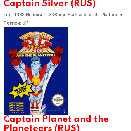
Captain Silver (RUS)
Год:
1988
Игроки:
1-2
Жанр:
Hack and slash, Platformer
Регион:
JP
Captain Planet and the
Planeteers (RUS)