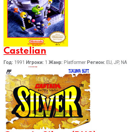
Castelian
Год:
1991
Игроки:
1
Жанр:
Platformer
Регион:
EU, JP, NA