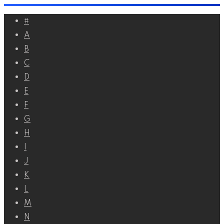
Перейти
#
к
A
контенту
B
C
D
E
F
G
H
I
J
K
L
M
N