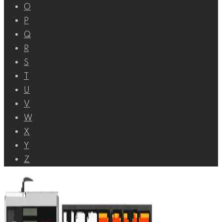
O
P
Q
R
S
T
U
V
W
X
Y
Z