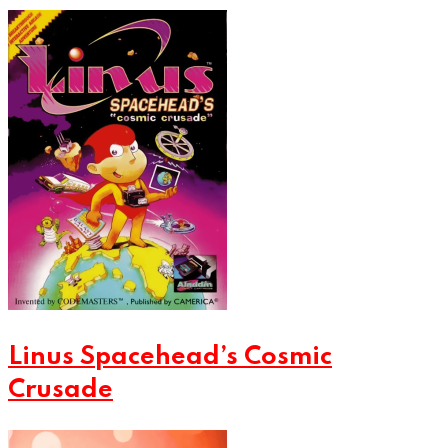
Linus Spacehead’s Cosmic
Crusade