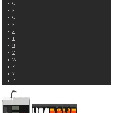
O
P
Q
R
S
T
U
V
W
X
Y
Z