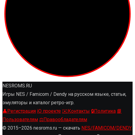
NESROMS.RU
Игры NES / Famicom / Dendy на русском языке, статьи,
эмуляторы и каталог ретро-игр.
👤
Регистрация
ℹ️
О проекте
✉️
Контакты
🔒
Политика
📘
Пользователям
⚖️
Правообладателям
© 2015–2026 nesroms.ru — скачать
NES/FAMICOM/DENDY