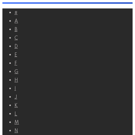
Перейти
#
к
A
контенту
B
C
D
E
F
G
H
I
J
K
L
M
N