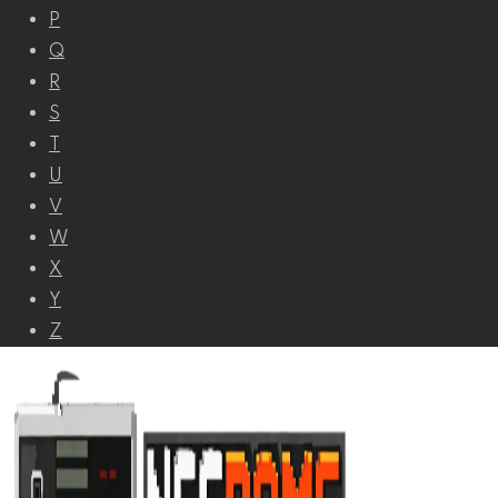
P
Q
R
S
T
U
V
W
X
Y
Z