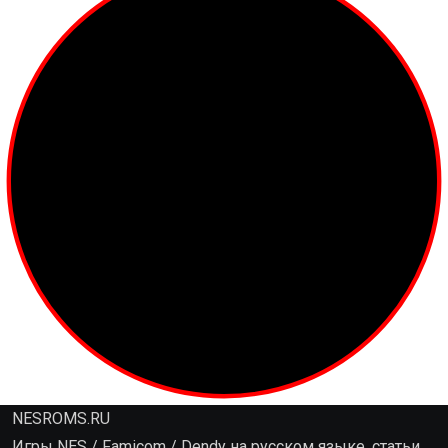
NESROMS.RU
Игры NES / Famicom / Dendy на русском языке, статьи,