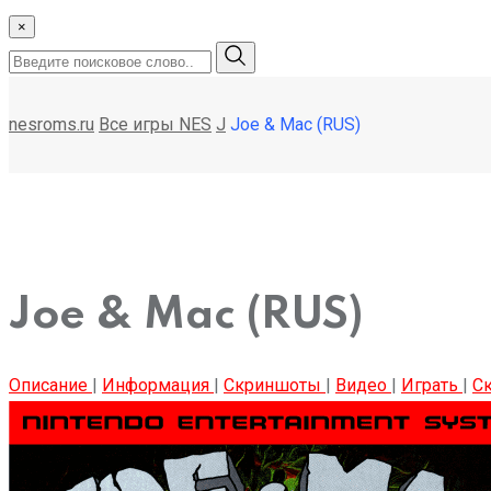
×
nesroms.ru
Все игры NES
J
Joe & Mac (RUS)
Joe & Mac (RUS)
Описание
|
Информация
|
Скриншоты
|
Видео
|
Играть
|
Ск