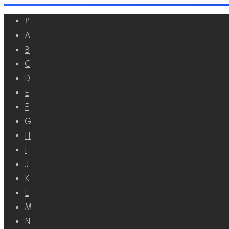
Перейти
#
к
A
контенту
B
C
D
E
F
G
H
I
J
K
L
M
N