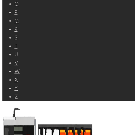
O
P
Q
R
S
T
U
V
W
X
Y
Z