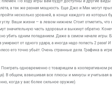
емён. По ходу игры вам будут доступны и другие виды о
полёта, а так же разная мощность. Еще Джо и Мак могут пр
 пройти несколько уровней, в конце каждого из которых 
глу. Ваши жизни — в левом нижнем. Стоит отметить, что в 
мут значительную часть здоровья и выкинут обратно. Конеч
но убить одним попаданием. Даже в самом начале игры. Бо
умирают от одного удара, а иногда надо попасть 2 раза! И
есо его точно убьёт. Очень странные дела. Графика в игре
 Поиграть одновременно с товарищем в кооперативном реж
а). В общем, взвешивая все плюсы и минусы и учитывая вся
нно, когда у вас более сильное оружие).