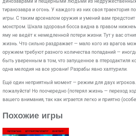
динозаврами и пещерными людьми из недружественных пл
тиранозавра и огонь. У каждого из них своя траектория 
игры. С таким арсеналом оружия и умений вам предстоит
монстром. Шкала здоровья босса видна в правом нижнем у
яму не ведёт к немедленной потери жизни. Тут у вас отни
жизнь. Что сильно раздражает — мало кого из врагов мож
оружием требуют разного количества попаданий — иногда 
быть уверенным в том, что запущенное в птеродактиля кол
одна мелодия на все уровни! Разрабы явно халтурили.
Ещё один неприятный момент — режим для двух игроков.
пожалуйста! Но поочередно (потерял жизнь — переход ход
вашего внимания, так как играется легко и приятно (особе
Похожие игры