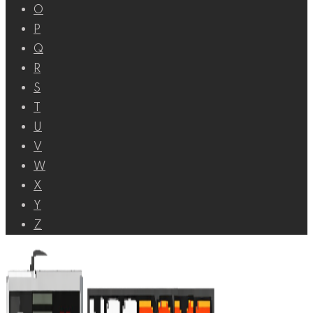
O
P
Q
R
S
T
U
V
W
X
Y
Z