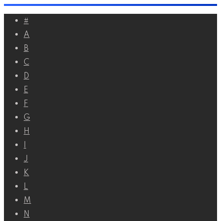
Перейти
#
к
A
контенту
B
C
D
E
F
G
H
I
J
K
L
M
N