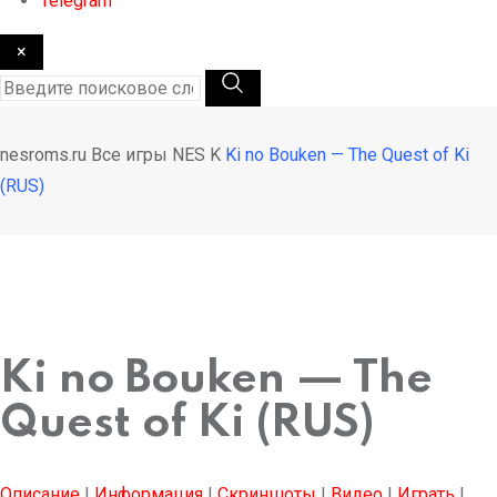
Telegram
×
nesroms.ru
Все игры NES
K
Ki no Bouken — The Quest of Ki
(RUS)
Ki no Bouken — The
Quest of Ki (RUS)
Описание
|
Информация
|
Скриншоты
|
Видео
|
Играть
|