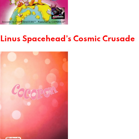
Linus Spacehead’s Cosmic Crusade