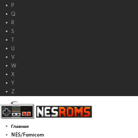
P
Q
R
S
T
U
V
W
X
Y
Z
Главная
NES/Famicom