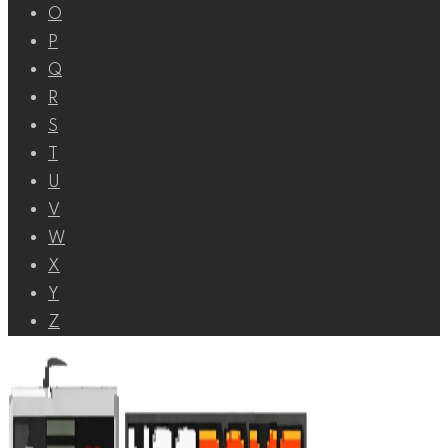
O
P
Q
R
S
T
U
V
W
X
Y
Z