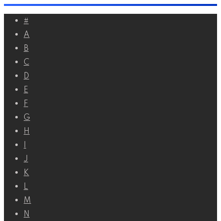
Перейти
#
к
A
контенту
B
C
D
E
F
G
H
I
J
K
L
M
N