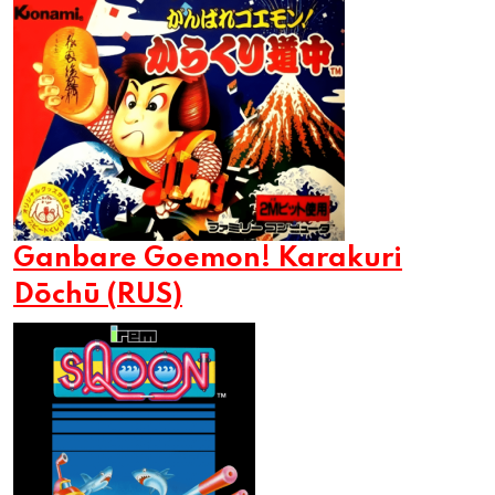
Ganbare Goemon! Karakuri
Dōchū (RUS)