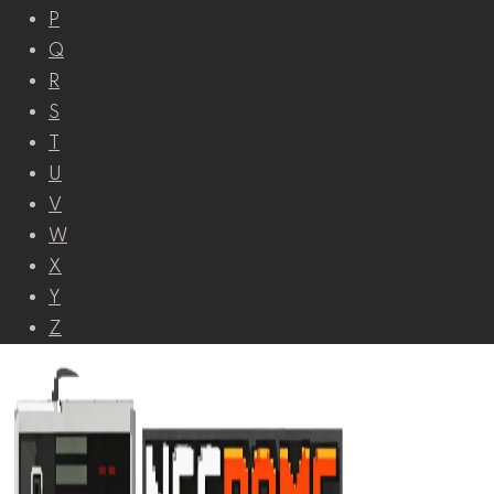
P
Q
R
S
T
U
V
W
X
Y
Z