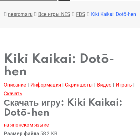
nesroms.ru
Все игры NES
FDS
Kiki Kaikai: Dotō-hen
Kiki Kaikai: Dotō-
hen
Описание
|
Информация
|
Скриншоты
|
Видео
|
Играть
|
Скачать
Скачать игру: Kiki Kaikai:
Dotō-hen
на японском языке
Размер файла
58.2 KB