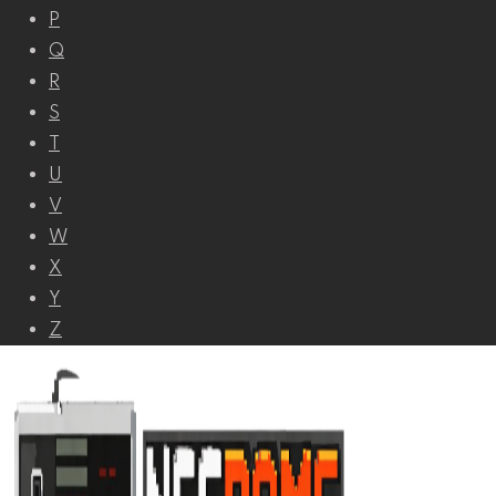
P
Q
R
S
T
U
V
W
X
Y
Z