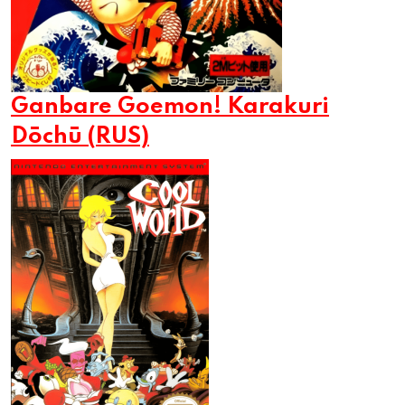
Ganbare Goemon! Karakuri
Dōchū (RUS)