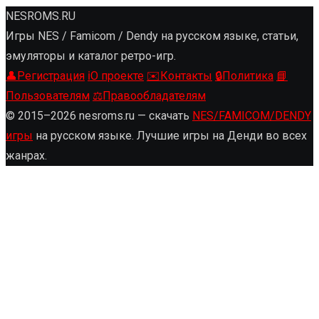
NESROMS.RU
Игры NES / Famicom / Dendy на русском языке, статьи,
эмуляторы и каталог ретро-игр.
👤
Регистрация
ℹ️
О проекте
✉️
Контакты
🔒
Политика
📘
Пользователям
⚖️
Правообладателям
© 2015–2026 nesroms.ru — скачать
NES/FAMICOM/DENDY
игры
на русском языке. Лучшие игры на Денди во всех
жанрах.