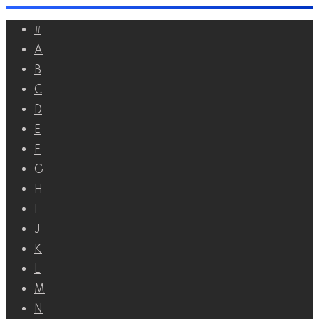
Перейти
#
к
A
контенту
B
C
D
E
F
G
H
I
J
K
L
M
N