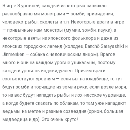
В игре 8 уровней, каждый из которых напичкан
разнообразными монстрами — зомби, привидения,
человеко-рыбы, скелеты и т.п. Некоторые враги в игре
— привычные нам монстры (мумии, зомби, пауки), а
некоторые взяты из японского фольклора и даже из
японских городских легенд (колодец Banchō Sarayashiki и
Jinmenken — собака с человеческим лицом). Врагов
много и они на каждом уровне уникальны, поэтому
каждый уровень индивидуален. Причем враги
соответствуют уровням — если вы на кладбище, то тут
будут зомби и торчащие из земли руки, если возле моря,
то на вас будут нападать рыбы и лох-несское чудовище,
а когда будете скакать по облакам, то там уже нападают
ведьмы на метле и разные созвездия (орион, большая
медведица и др). Это очень круто!