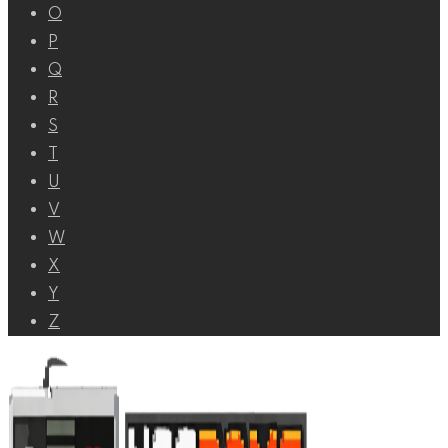
O
P
Q
R
S
T
U
V
W
X
Y
Z