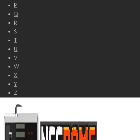
P
Q
R
S
T
U
V
W
X
Y
Z