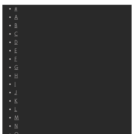
Перейти
#
к
A
контенту
B
C
D
E
F
G
H
I
J
K
L
M
N