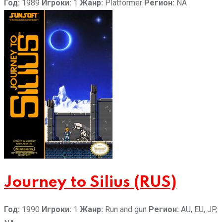
Год:
1989
Игроки:
1
Жанр:
Platformer
Регион:
NA
Journey to Silius (RUS)
Год:
1990
Игроки:
1
Жанр:
Run and gun
Регион:
AU, EU, JP,