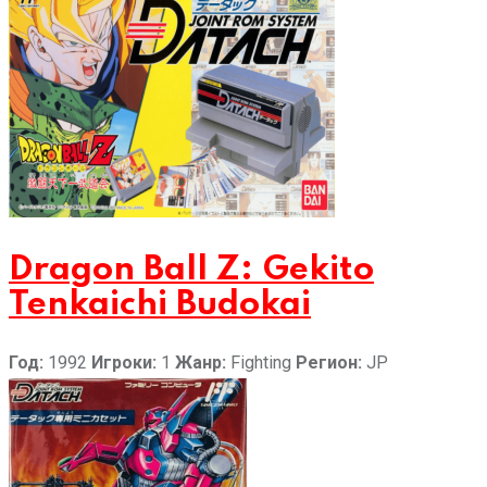
Dragon Ball Z: Gekito
Tenkaichi Budokai
Год:
1992
Игроки:
1
Жанр:
Fighting
Регион:
JP