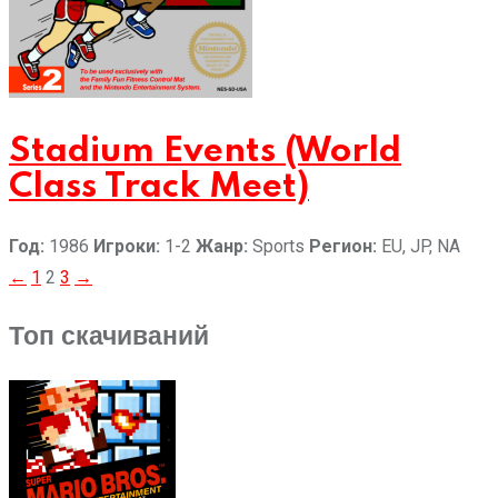
Stadium Events (World
Class Track Meet)
Год:
1986
Игроки:
1-2
Жанр:
Sports
Регион:
EU, JP, NA
Пагинация
←
1
2
3
→
записей
Топ скачиваний