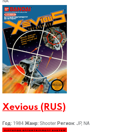
NA
Xevious (RUS)
Год:
1984
Жанр:
Shooter
Регион:
JP, NA