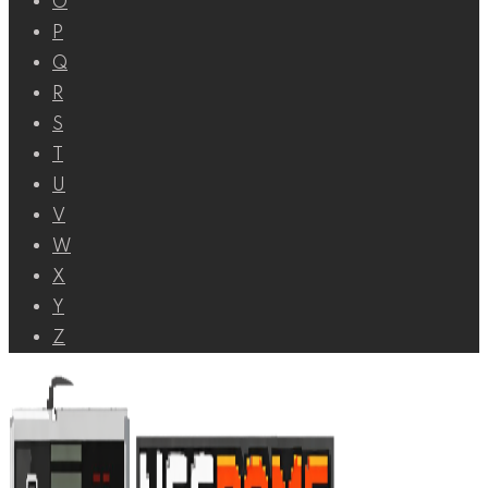
O
P
Q
R
S
T
U
V
W
X
Y
Z