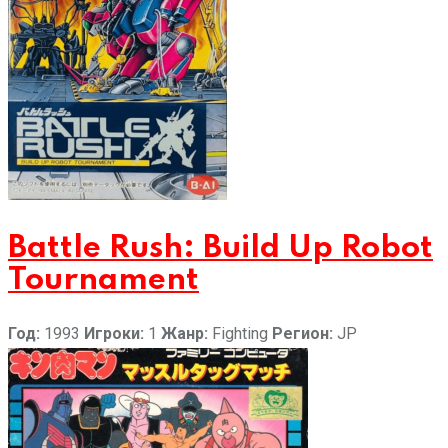
Battle Rush: Build Up Robot
Tournament
Год:
1993
Игроки:
1
Жанр:
Fighting
Регион:
JP