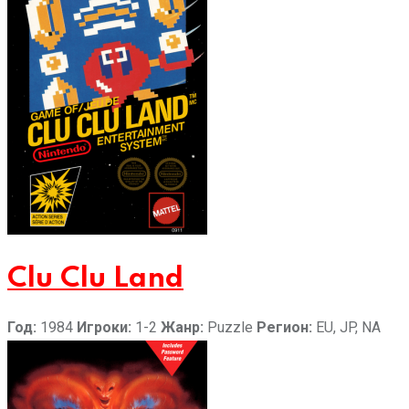
Clu Clu Land
Год:
1984
Игроки:
1-2
Жанр:
Puzzle
Регион:
EU, JP, NA