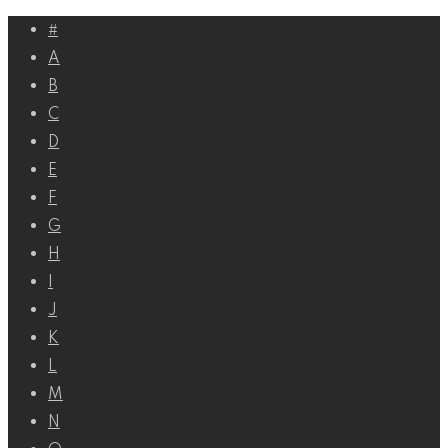
Перейти
#
к
A
контенту
B
C
D
E
F
G
H
I
J
K
L
M
N