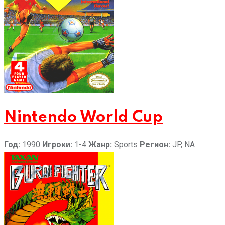
Nintendo World Cup
Год:
1990
Игроки:
1-4
Жанр:
Sports
Регион:
JP, NA