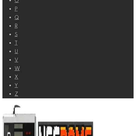
O
P
Q
R
S
T
U
V
W
X
Y
Z