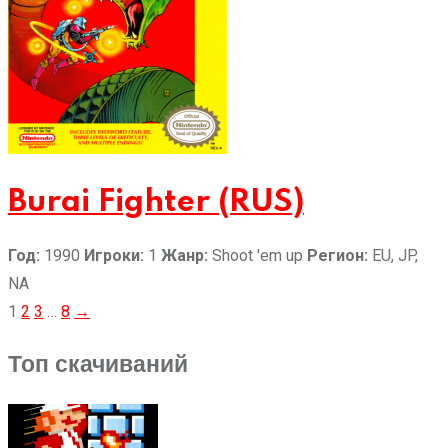
Burai Fighter (RUS)
Год:
1990
Игроки:
1
Жанр:
Shoot 'em up
Регион:
EU, JP,
NA
Пагинация
1
2
3
…
8
→
записей
Топ скачиваний