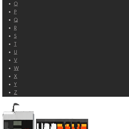
O
P
Q
R
S
T
U
V
W
X
Y
Z