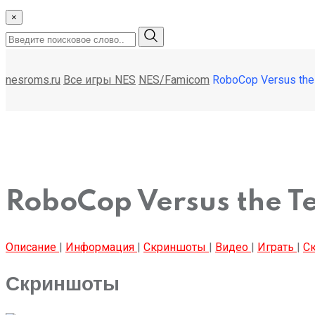
×
nesroms.ru
Все игры NES
NES/Famicom
RoboCop Versus the 
RoboCop Versus the Te
Описание
|
Информация
|
Скриншоты
|
Видео
|
Играть
|
Ск
Скриншоты