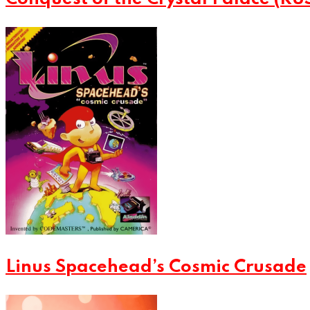
Linus Spacehead’s Cosmic Crusade