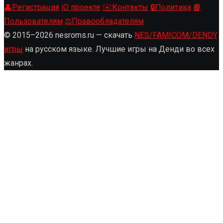
👤
Регистрация
ℹ️
О проекте
✉️
Контакты
🔒
Политика
📘
Пользователям
⚖️
Правообладателям
© 2015–2026 nesroms.ru — скачать
NES/FAMICOM/DENDY
игры
на русском языке. Лучшие игры на Денди во всех
жанрах.