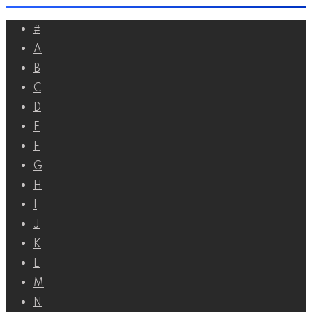
Перейти
#
к
A
контенту
B
C
D
E
F
G
H
I
J
K
L
M
N