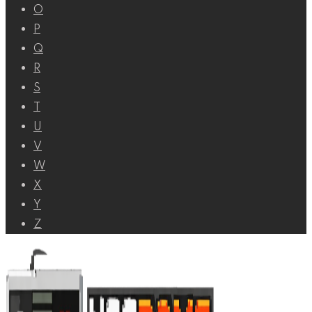
O
P
Q
R
S
T
U
V
W
X
Y
Z