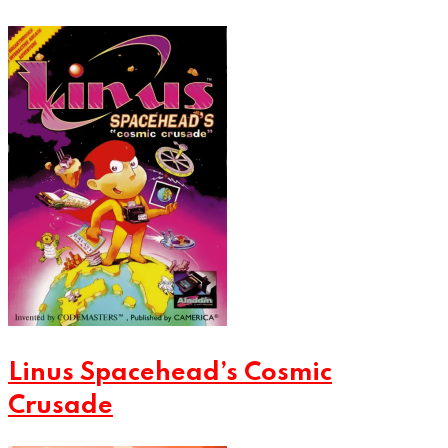
Linus Spacehead’s Cosmic
Crusade