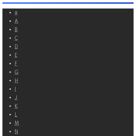
Перейти
#
к
A
контенту
B
C
D
E
F
G
H
I
J
K
L
M
N