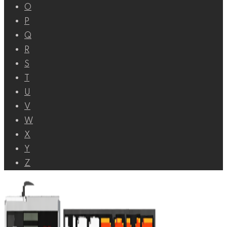
O
P
Q
R
S
T
U
V
W
X
Y
Z